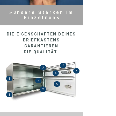
>unsere Stärken im
Einzelnen
<
DIE EIGENSCHAFTEN DEINES
BRIEFKASTENS
GARANTIEREN
DIE QUALITÄT
6
2
7
4
1
3
5
2
1