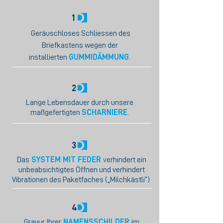
1
Geräuschloses Schliessen des
Briefkastens wegen der
installierten
GUMMIDÄMMUNG
.
2
Lange Lebensdauer durch unsere
maßgefertigten
SCHARNIERE
.
3
Das
SYSTEM MIT FEDER
v
erhindert ein
unbeabsichtigtes Öffnen und verhindert
Vibrationen des Paketfaches („Milchkästli“)
4
Gravur Ihrer
NAMENSSCHILDER
im